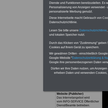
Dienste und Funktionen bereitzustellen. Es
Fax:
0201.8777
Personalisierung von Anzeigen verwendet - un
personalisierte Werbung genutzt.
E-Mail:
infoser
Diese Internetseite macht Gebrauch von Cooki
Datenschutzrichtlinie.
informationen.
Lesen Sie bitte unsere
Datenschutzrichtlinie
,
und lokalen Speicher nutzt.
Durch das Klicken von "Zustimmung" geben Sie
Cookies auf Ihrem Gerät zu speichern.
Wir gewähren Dritten - einschließlich Google -
Google-Website "
Datenschutzerklärung & N
Google ihre personenbezogenen Daten verw
Dürfen wir Ihre Daten nutzen, um Anzeigen 
Redaktion
erheben Daten und verwenden Cookies, 
Dipl. Verw. Uwe Tillmann
(verantwortlich)
Betreiber der
Website (Publisher)
Das Internetangebot wird
vom INFO-SERVICE Öffentlicher
Dienst/Beamte betrieben.