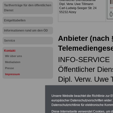
Öffentlicher Dienst/Beamte
Dipl. Verw. Uwe Tillmann
Tarifverträge für den öffentlichen
Carl-Ludwig-Seeger Str. 24
Dienst
55232 Alzey
Entgelttabellen
Informationen rund um den ÖD
Anbieter (nach 
Service
Telemediengese
Kontakt
Wir über uns
INFO-SERVICE
Mediadaten
Öffentlicher Die
Presse
Impressum
Dipl. Verw. Uwe 
Carl-Ludwig-See
Unsere Website beachtet die Richtlinie zur 
55232 Alzey
europäischer Datenschutzvorschriften wide
Datenschutzrichtlinie für elektronische Komm
Tel:
0179.42992
Diese Internetseite verwendet Cookies, um 